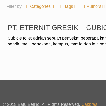
Filter by
Categories
Tags
Authors
PT. ETERNIT GRESIK – CUBI
Cubicle toilet adalah sebuah penyekat beberapa kama
pabrik, mall, pertokoan, kampus, masjid dan lain 
© 2018 Batu Beling. All Rights Reserved.
Cakpras