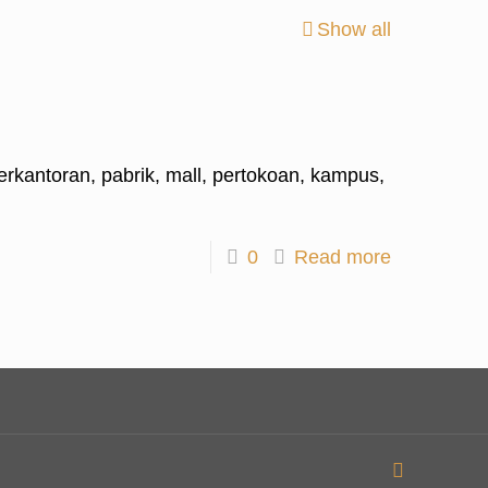
Show all
erkantoran, pabrik, mall, pertokoan, kampus,
0
Read more