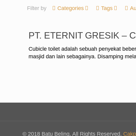
Filter by
Categories
Tags
Au
PT. ETERNIT GRESIK – 
Cubicle toilet adalah sebuah penyekat beber
masjid dan lain sebagainya. Disamping me
© 2018 Batu Beling. All Rights Reserved.
Cakp