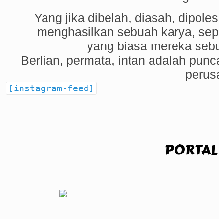
Yang jika dibelah, diasah, dipoles
menghasilkan sebuah karya, sep
yang biasa mereka seb
Berlian
,
permata
,
intan
adalah punca
perus
[instagram-feed]
PORTAL